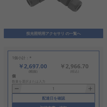
投光照明用アクセサリ の一覧へ
1個小計：*
￥2,697.00
￥2,966.70
(税抜)
(税込)
Add
個
to
数量を選択または入力
Basket
配達日を確認