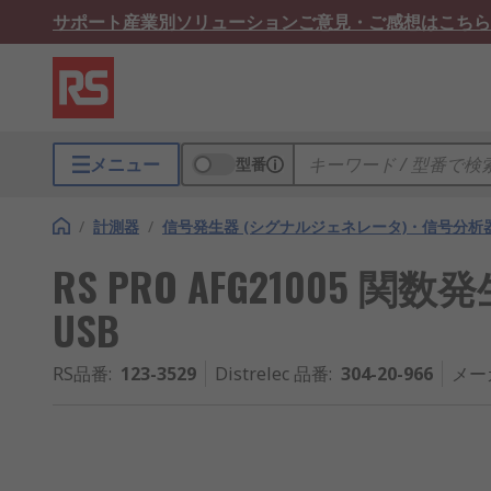
サポート
産業別ソリューション
ご意見・ご感想はこちら
メニュー
型番
/
計測器
/
信号発生器 (シグナルジェネレータ)・信号分析
RS PRO AFG21005 関数発生器
USB
RS品番
:
123-3529
Distrelec 品番
:
304-20-966
メー