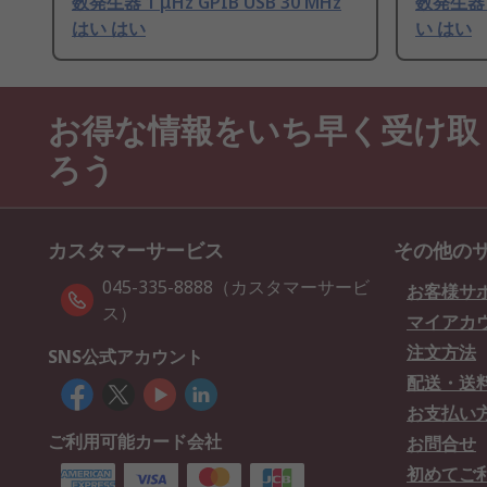
数発生器 1 μHz GPIB USB 30 MHz
数発生器 1
はい はい
い はい
お得な情報をいち早く受け取
ろう
カスタマーサービス
その他の
045-335-8888（カスタマーサービ
お客様サ
ス）
マイアカ
注文方法
SNS公式アカウント
配送・送
お支払い
ご利用可能カード会社
お問合せ
初めてご