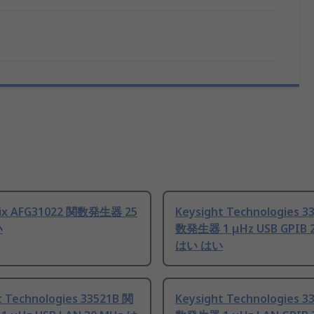
nix AFG31022 関数発生器 25
Keysight Technologies 3
い
数発生器 1 μHz USB GPIB 
はい はい
t Technologies 33521B 関
Keysight Technologies 3