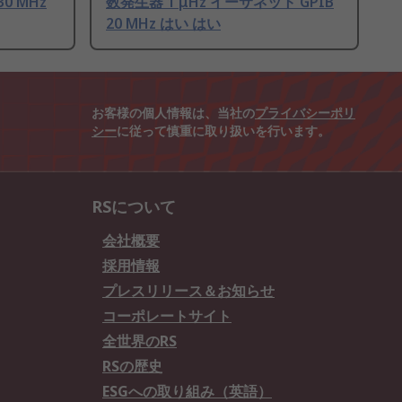
30 MHz
数発生器 1 μHz イーサネット GPIB
20 MHz はい はい
お客様の個人情報は、当社の
プライバシーポリ
シー
に従って慎重に取り扱いを行います。
RSについて
会社概要
採用情報
プレスリリース＆お知らせ
コーポレートサイト
全世界のRS
RSの歴史
ESGへの取り組み（英語）