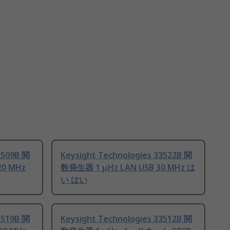
3509B 関
Keysight Technologies 33522B 関
20 MHz
数発生器 1 μHz LAN USB 30 MHz は
い はい
3519B 関
Keysight Technologies 33512B 関