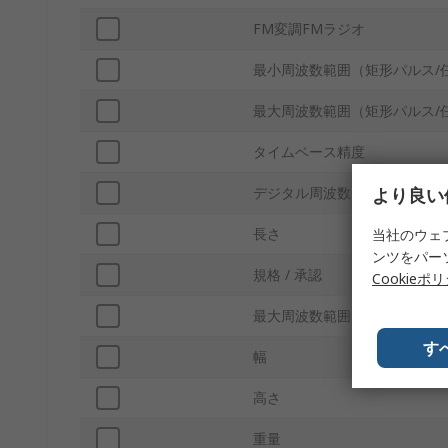
FM変調FMラジオ
最小周波数範囲（矩形パルス/
最大周波数範囲（矩形パルス/
タイムベース精度
より良い
デジタル周波数
長さ
当社のウェ
ンツをパー
規格 / 承認
Cookieポ
最大周波数範囲（三角波/ SA
す
幅
高さ
重量