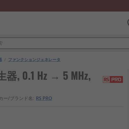
器
/
ファンクションジェネレータ
, 0.1 Hz → 5 MHz,
カー/ブランド名
:
RS PRO