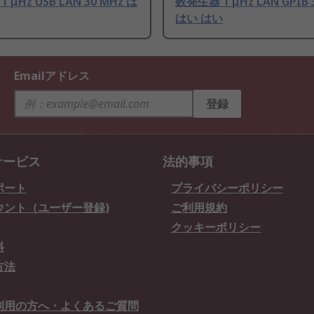
 μHz USB LAN 30 MHz は
数発生器 1 μHz LAN GPIB 
はい はい
Emailアドレス
登録
サービス
法的事項
ポート
プライバシーポリシー
ウント（ユーザー登録)
ご利用規約
クッキーポリシー
料
方法
利用の方へ・よくあるご質問