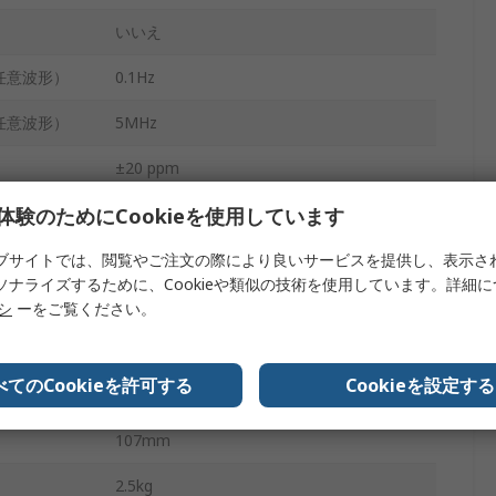
いいえ
任意波形）
0.1Hz
任意波形）
5MHz
±20 ppm
体験のためにCookieを使用しています
はい
266mm
ブサイトでは、閲覧やご注文の際により良いサービスを提供し、表示さ
ソナライズするために、Cookieや類似の技術を使用しています。詳細
CE
リシ
ーをご覧ください。
W波）
1MHz
べてのCookieを許可する
Cookieを設定する
293mm
107mm
2.5kg