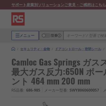
サポート
産業別ソリューション
ご意見・ご感想はこちら
メニュー
型番
/
セキュリティ・金物
/
ドアコントロール・密閉シール
/
Camloc Gas Spring
最大ガス反力:650N 
ント 464 mm 200 mm
RS品番
:
686-985
メーカー型番
:
SWY8060600057