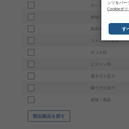
ンツをパー
エンドコネクタ材質
Cookieポ
終端コネクタ タイプ
す
延長長さ
ストローク長さ
ロッド径
ピストン径
最大ガス反力
最小ガス反力
規格 / 承認
類似製品を探す