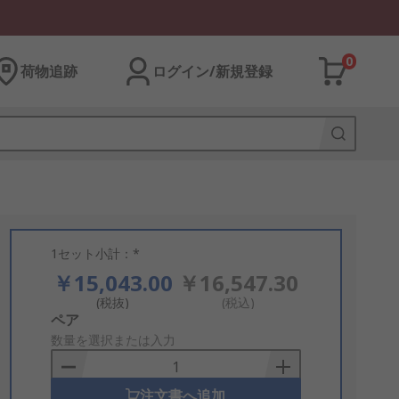
0
荷物追跡
ログイン/新規登録
1セット小計：*
￥15,043.00
￥16,547.30
(税抜)
(税込)
Add
ペア
to
数量を選択または入力
Basket
注文書へ追加