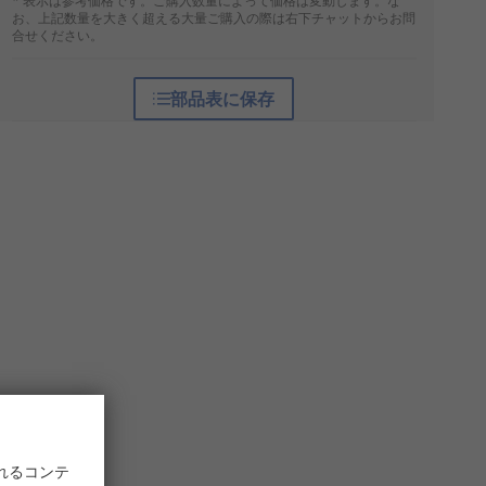
* 表示は参考価格です。ご購入数量によって価格は変動します。な
お、上記数量を大きく超える大量ご購入の際は右下チャットからお問
合せください。
部品表に保存
れるコンテ