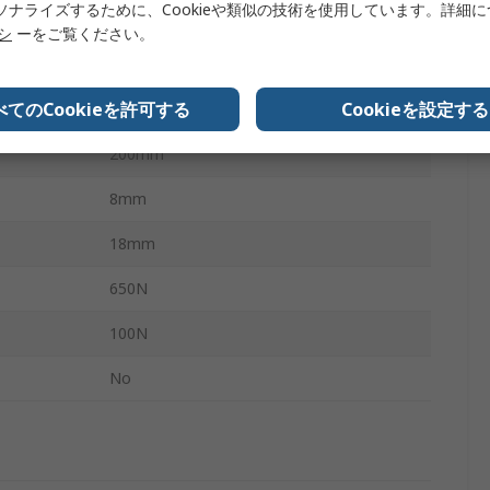
ソナライズするために、Cookieや類似の技術を使用しています。詳細
スチール, ナイロン
リシ
ーをご覧ください。
ボール＆ソケットジョイント
べてのCookieを許可する
Cookieを設定する
464mm
200mm
8mm
18mm
650N
100N
No