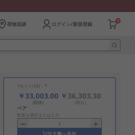
0
荷物追跡
ログイン/新規登録
1セット小計：*
￥33,003.00
￥36,303.30
(税抜)
(税込)
Add
ペア
to
数量を選択または入力
Basket
注文書へ追加