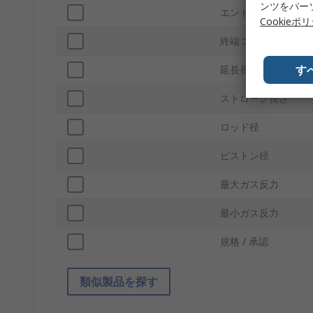
ンツをパー
エンドコネクタ材質
Cookieポ
終端コネクタ タイプ
す
延長長さ
ストローク長さ
ロッド径
ピストン径
最大ガス反力
最小ガス反力
規格 / 承認
類似製品を探す