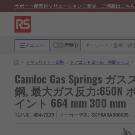
サポート
産業別ソリューション
ご意見・ご感想はこちら
メニュー
型番
/
セキュリティ・金物
/
ドアコントロール・密閉シール
/
Camloc Gas Sprin
鋼, 最大ガス反力:650
イント 664 mm 300 mm
RS品番
:
484-7229
メーカー型番
:
SXY8A6A600005