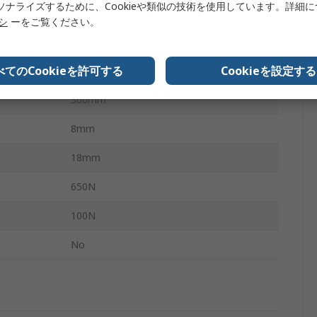
ソナライズするために、Cookieや類似の技術を使用しています。詳細
ナイロン, ステンレス鋼
リシ
ーをご覧ください。
ボール＆ソケットジョイント
べてのCookieを許可する
Cookieを設定する
664mm
300mm
8mm
18mm
650N
100N
No