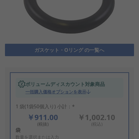
ガスケット・Oリング の一覧へ
ボリュームディスカウント対象商品
一括購入価格オプションを表示
1 袋(1袋50個入り) 小計：*
￥911.00
￥1,002.10
(税抜)
(税込)
Add
袋
to
数量を選択または入力