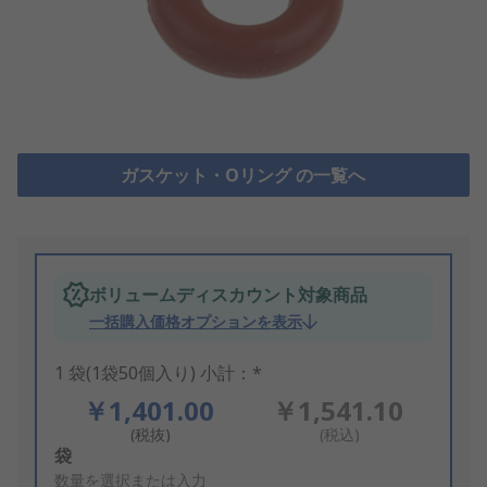
ガスケット・Oリング の一覧へ
ボリュームディスカウント対象商品
一括購入価格オプションを表示
1 袋(1袋50個入り) 小計：*
￥1,401.00
￥1,541.10
(税抜)
(税込)
Add
袋
to
数量を選択または入力