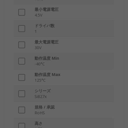
最小電源電圧
4.5V
ドライバ数
1
最大電源電圧
30V
動作温度 Min
-40°C
動作温度 Max
125°C
シリーズ
Si827x
規格 / 承認
RoHS
高さ