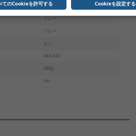
べてのCookieを許可する
Cookieを設定する
IP67
グレー
グレー
なし
AluCASE
580g
No