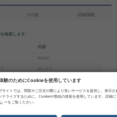
その他
詳細情報
を検索します。
内容
ROLEC
イプ
ボックス
アルミダイキャスト
体験のためにCookieを使用しています
60mm
ブサイトでは、閲覧やご注文の際により良いサービスを提供し、表示さ
ソナライズするために、Cookieや類似の技術を使用しています。詳細
90mm
リシ
ーをご覧ください。
120mm