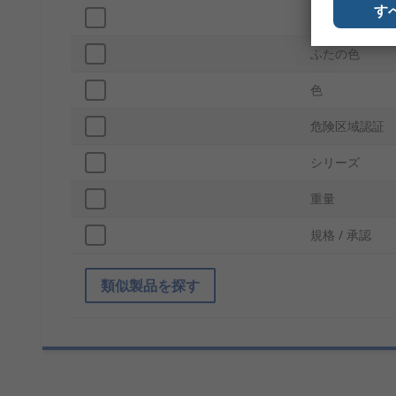
す
IP保護等級
ふたの色
色
危険区域認証
シリーズ
重量
規格 / 承認
類似製品を探す