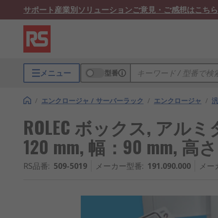
サポート
産業別ソリューション
ご意見・ご感想はこちら
メニュー
型番
/
エンクロージャ / サーバーラック
/
エンクロージャ
/
ROLEC ボックス, アル
120 mm, 幅：90 mm, 高さ
RS品番
:
509-5019
メーカー型番
:
191.090.000
メー