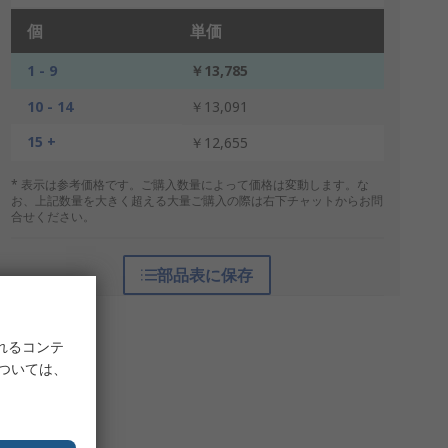
個
単価
1 - 9
￥13,785
10 - 14
￥13,091
15 +
￥12,655
* 表示は参考価格です。ご購入数量によって価格は変動します。な
お、上記数量を大きく超える大量ご購入の際は右下チャットからお問
合せください。
部品表に保存
れるコンテ
については、