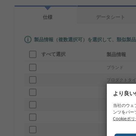
仕様
データシート
製品情報（複数選択可）を選択して、類似製品
すべて選択
製品情報
ブランド
プロダクトタ
材質
より良い
外部高さ
当社のウェ
ンツをパー
外部幅
Cookieポ
内部幅