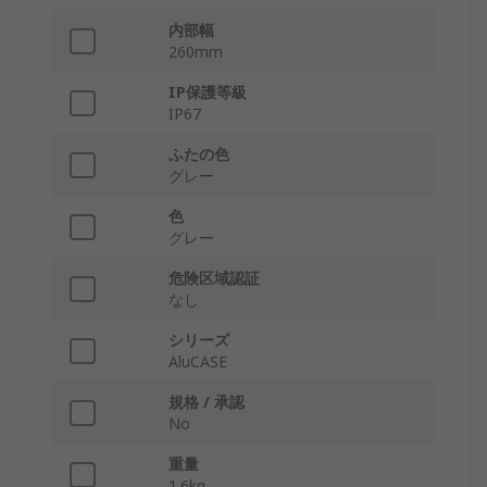
内部幅
260mm
IP保護等級
IP67
ふたの色
グレー
色
グレー
危険区域認証
なし
シリーズ
AluCASE
規格 / 承認
No
重量
1.6kg