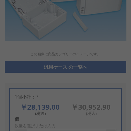
この画像は商品カテゴリーのイメージです。
汎用ケース の一覧へ
1個小計：*
￥28,139.00
￥30,952.90
(税抜)
(税込)
Add
個
to
数量を選択または入力