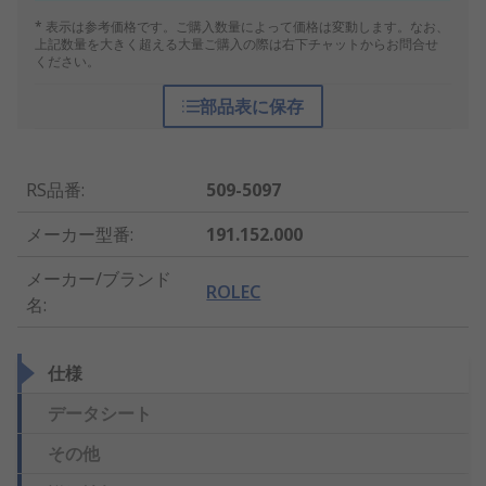
* 表示は参考価格です。ご購入数量によって価格は変動します。なお、
上記数量を大きく超える大量ご購入の際は右下チャットからお問合せ
ください。
部品表に保存
RS品番
:
509-5097
メーカー型番
:
191.152.000
メーカー/ブランド
ROLEC
名
:
仕様
データシート
その他