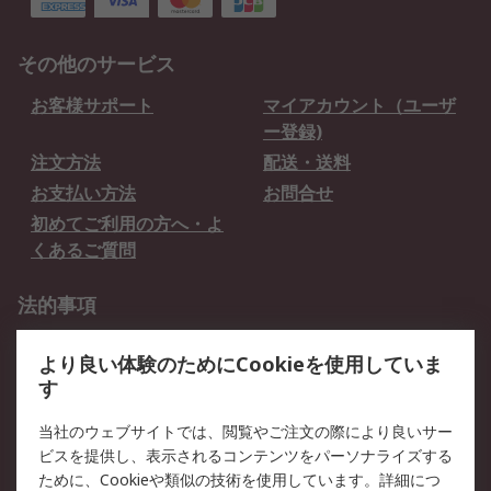
その他のサービス
お客様サポート
マイアカウント（ユーザ
ー登録)
注文方法
配送・送料
お支払い方法
お問合せ
初めてご利用の方へ・よ
くあるご質問
法的事項
プライバシーポリシー
ご利用規約
より良い体験のためにCookieを使用していま
クッキーポリシー
す
RSについて
当社のウェブサイトでは、閲覧やご注文の際により良いサー
ビスを提供し、表示されるコンテンツをパーソナライズする
会社概要
採用情報
ために、Cookieや類似の技術を使用しています。詳細につ