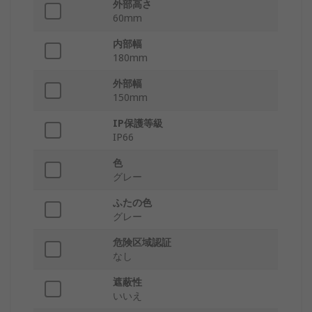
外部高さ
60mm
内部幅
180mm
外部幅
150mm
IP保護等級
IP66
色
グレー
ふたの色
グレー
危険区域認証
なし
遮蔽性
いいえ