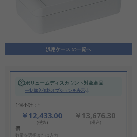
汎用ケース の一覧へ
ボリュームディスカウント対象商品
一括購入価格オプションを表示
1個小計：*
￥12,433.00
￥13,676.30
(税抜)
(税込)
Add
個
to
数量を選択または入力