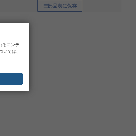
部品表に保存
れるコンテ
については、