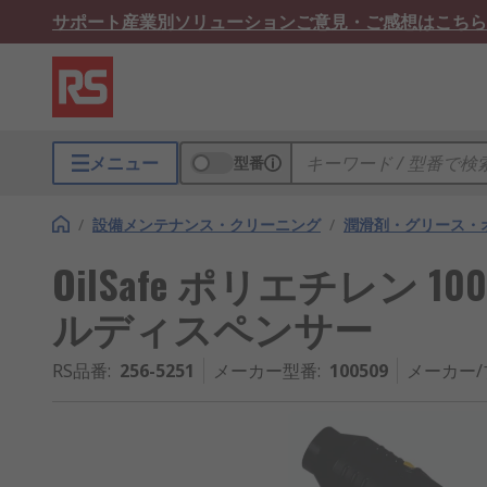
サポート
産業別ソリューション
ご意見・ご感想はこちら
メニュー
型番
/
設備メンテナンス・クリーニング
/
潤滑剤・グリース・
OilSafe ポリエチレン 1
ルディスペンサー
RS品番
:
256-5251
メーカー型番
:
100509
メーカー