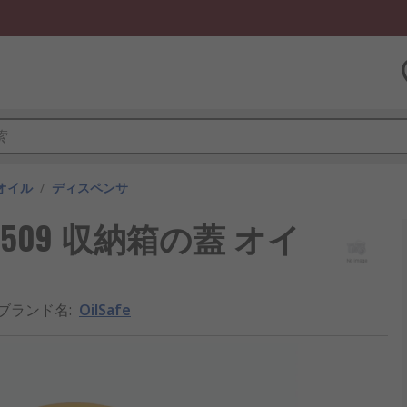
オイル
/
ディスペンサ
00509 収納箱の蓋 オイ
/ブランド名
:
OilSafe