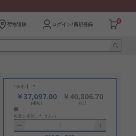
0
荷物追跡
ログイン/新規登録
1個小計：*
￥37,097.00
￥40,806.70
(税抜)
(税込)
Add
個
to
数量を選択または入力
Basket