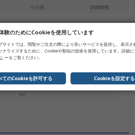
その他
詳細情報
を検索します。
体験のためにCookieを使用しています
内容
ブサイトでは、閲覧やご注文の際により良いサービスを提供し、表示さ
ソナライズするために、Cookieや類似の技術を使用しています。詳細
OilSafe
リシ
ーをご覧ください。
収納箱の蓋 オイルディスペンサー
べてのCookieを許可する
Cookieを設定する
ポリエチレン
No