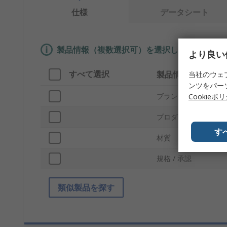
仕様
データシート
製品情報（複数選択可）を選択して、類似製品
より良い
すべて選択
製品情報
当社のウェ
ンツをパー
ブランド
Cookieポ
プロダクトタイプ
す
材質
規格 / 承認
類似製品を探す