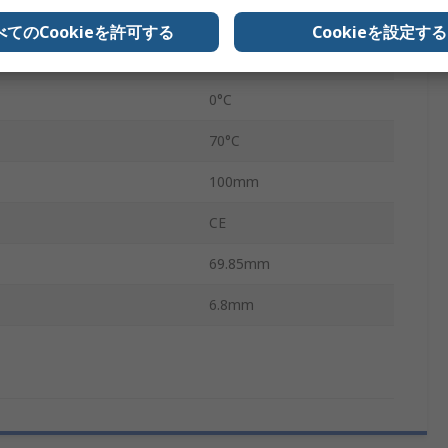
MLC
べてのCookieを許可する
Cookieを設定する
スタイプ
SATA III
0°C
70°C
100mm
CE
69.85mm
6.8mm