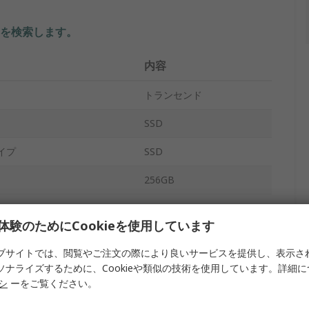
を検索します。
内容
トランセンド
SSD
イプ
SSD
256GB
SSD420
体験のためにCookieを使用しています
内側
ブサイトでは、閲覧やご注文の際により良いサービスを提供し、表示さ
クタ
2.5 in
ソナライズするために、Cookieや類似の技術を使用しています。詳細
リシ
ーをご覧ください。
はい