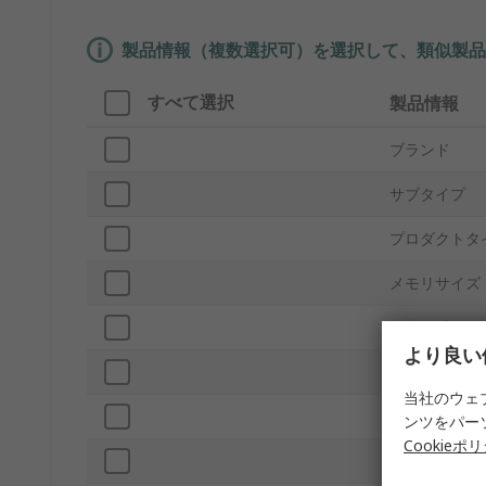
製品情報（複数選択可）を選択して、類似製品
すべて選択
製品情報
ブランド
サブタイプ
プロダクトタ
メモリサイズ
モデル番号
より良い
内部/外部
当社のウェ
フォームファ
ンツをパー
Cookieポ
産業グレード