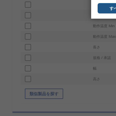
NANDタイプ
す
インタフェー
動作温度 Min
動作温度 Max
長さ
規格 / 承認
幅
高さ
類似製品を探す