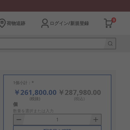
0
荷物追跡
ログイン/新規登録
1個小計：*
￥261,800.00
￥287,980.00
(税抜)
(税込)
Add
個
to
数量を選択または入力
Basket