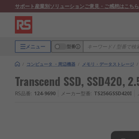
サポート
産業別ソリューション
ご意見・ご感想はこちら
メニュー
型番
/
コンピュータ ・周辺機器
/
メモリ・データストレージ
/
Transcend SSD, SSD420, 2
RS品番
:
124-9690
メーカー型番
:
TS256GSSD420I