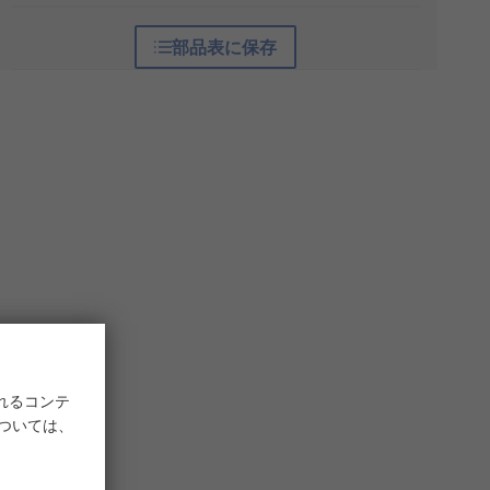
部品表に保存
れるコンテ
については、