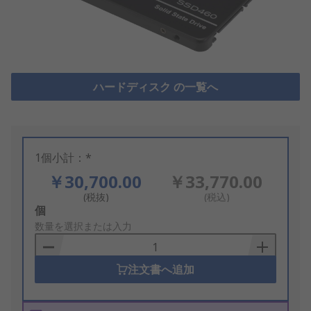
ハードディスク の一覧へ
1個小計：*
￥30,700.00
￥33,770.00
(税抜)
(税込)
Add
個
to
数量を選択または入力
Basket
注文書へ追加