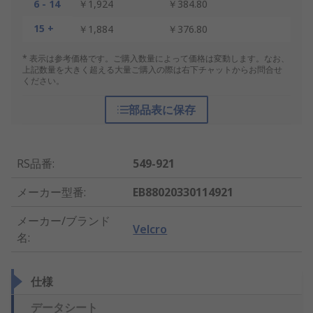
6 - 14
￥1,924
￥384.80
15 +
￥1,884
￥376.80
* 表示は参考価格です。ご購入数量によって価格は変動します。なお、
上記数量を大きく超える大量ご購入の際は右下チャットからお問合せ
ください。
部品表に保存
RS品番
:
549-921
メーカー型番
:
EB88020330114921
メーカー/ブランド
Velcro
名
:
仕様
データシート