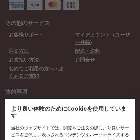
その他のサービス
お客様サポート
マイアカウント（ユーザ
ー登録)
注文方法
配送・送料
お支払い方法
お問合せ
初めてご利用の方へ・よ
くあるご質問
法的事項
プライバシーポリシー
ご利用規約
より良い体験のためにCookieを使用していま
クッキーポリシー
す
RSについて
当社のウェブサイトでは、閲覧やご注文の際により良いサー
ビスを提供し、表示されるコンテンツをパーソナライズする
会社概要
採用情報