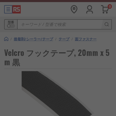
0
型番
/
接着剤/シーラー/テープ
/
テープ
/
面ファスナー
Velcro フックテープ, 20mm x 5
m 黒