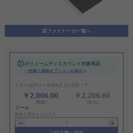
面ファスナー の一覧へ
ボリュームディスカウント対象商品
一括購入価格オプションを表示
1 リール(1リール5m入り) 小計：*
￥2,006.00
￥2,206.60
(税抜)
(税込)
Add
リール
to
数量を選択または入力
Basket
注文書へ追加