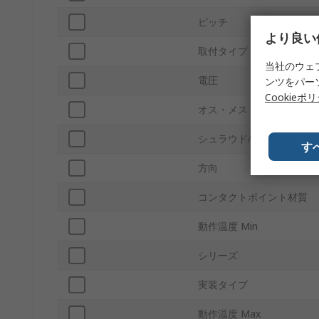
ピッチ
より良い
取付タイプ
当社のウェ
電圧
ンツをパー
Cookieポ
オス・メス
シュラウド/アンシュラウ
す
方向
コンタクトポイント材質
動作温度 Min
シリーズ
実装タイプ
動作温度 Max