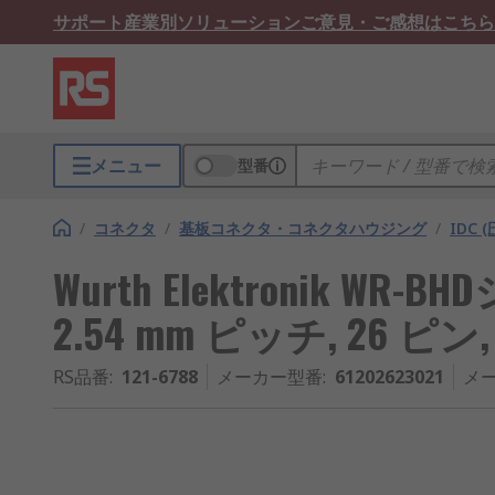
サポート
産業別ソリューション
ご意見・ご感想はこちら
メニュー
型番
/
コネクタ
/
基板コネクタ・コネクタハウジング
/
IDC 
Wurth Elektronik WR
2.54 mm ピッチ, 26 ピン
RS品番
:
121-6788
メーカー型番
:
61202623021
メ