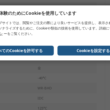
2.54mm
体験のためにCookieを使用しています
ケーブル
ブサイトでは、閲覧やご注文の際により良いサービスを提供し、表示さ
250V ac
ソナライズするために、Cookieや類似の技術を使用しています。詳細
リシ
ーをご覧ください。
メス
ド
シュラウドなし
べてのCookieを許可する
Cookieを設定する
ペンタイプナイフ
金
-40°C
WR-BHD
IDC
125°C