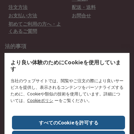
注文方法
配送・送料
お支払い方法
お問合せ
初めてご利用の方へ・よ
くあるご質問
法的事項
プライバシーポリシー
ご利用規約
より良い体験のためにCookieを使用していま
クッキーポリシー
す
RSについて
当社のウェブサイトでは、閲覧やご注文の際により良いサー
ビスを提供し、表示されるコンテンツをパーソナライズする
会社概要
採用情報
ために、Cookieや類似の技術を使用しています。詳細につ
プレスリリース＆お知ら
コーポレートサイト
いては、
Cookieポリシ
ーをご覧ください。
せ
全世界のRS
RSの歴史
すべてのCookieを許可する
ESGへの取り組み（英語）
認証について