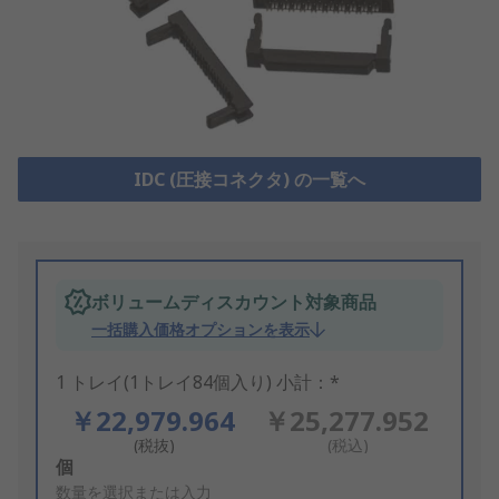
IDC (圧接コネクタ) の一覧へ
ボリュームディスカウント対象商品
一括購入価格オプションを表示
1 トレイ(1トレイ84個入り) 小計：*
￥22,979.964
￥25,277.952
(税抜)
(税込)
Add
個
to
数量を選択または入力