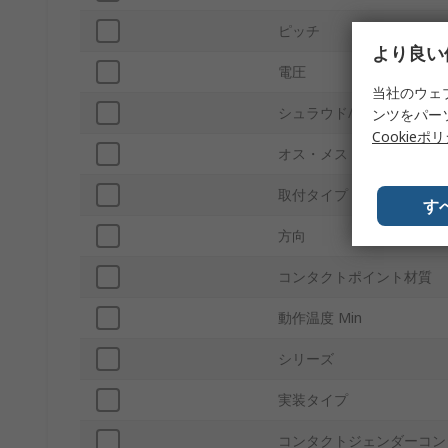
ピッチ
より良い
電圧
当社のウェ
シュラウド/アンシュラウ
ンツをパー
Cookieポ
オス・メス
取付タイプ
す
方向
コンタクトポイント材質
動作温度 Min
シリーズ
実装タイプ
コンタクトジェンダーコン