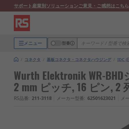
サポート
産業別ソリューション
ご意見・ご感想はこちら
メニュー
型番
/
コネクタ
/
基板コネクタ・コネクタハウジング
/
IDC 
Wurth Elektronik WR
2 mm ピッチ, 16 ピン, 
RS品番
:
211-3118
メーカー型番
:
62501623021
メ