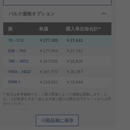
バルク価格オプション
個
単価
購入単位毎合計*
78 - 312
￥277.205
￥21,622
390 - 702
￥271.564
￥21,182
780 - 1872
￥267.026
￥20,828
1950 - 3822
￥261.372
￥20,387
3900 +
￥255.692
￥19,944
* 表示は参考価格です。ご購入数量によって価格は変動します。な
お、上記数量を大きく超える大量ご購入の際は右下チャットからお問
合せください。
部品表に保存