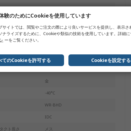
2mm
体験のためにCookieを使用しています
250V
ブサイトでは、閲覧やご注文の際により良いサービスを提供し、表示さ
ド
シュラウドなし
ソナライズするために、Cookieや類似の技術を使用しています。詳細
リシ
ーをご覧ください。
メス
ケーブル
べてのCookieを許可する
Cookieを設定する
ペンタイプナイフ
金
-40°C
WR-BHD
IDC
タクト長さ
メス