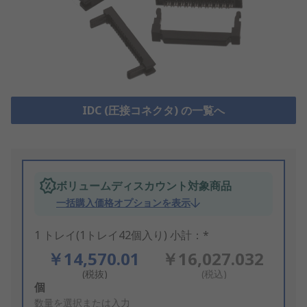
IDC (圧接コネクタ) の一覧へ
ボリュームディスカウント対象商品
一括購入価格オプションを表示
1 トレイ(1トレイ42個入り) 小計：*
￥14,570.01
￥16,027.032
(税抜)
(税込)
Add
個
to
数量を選択または入力