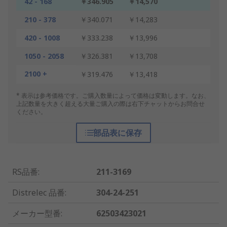
42 - 168
￥346.905
￥14,570
210 - 378
￥340.071
￥14,283
420 - 1008
￥333.238
￥13,996
1050 - 2058
￥326.381
￥13,708
2100 +
￥319.476
￥13,418
* 表示は参考価格です。ご購入数量によって価格は変動します。なお、
上記数量を大きく超える大量ご購入の際は右下チャットからお問合せ
ください。
部品表に保存
RS品番
:
211-3169
Distrelec 品番
:
304-24-251
メーカー型番
:
62503423021