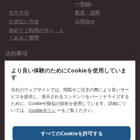
ー登録)
注文方法
配送・送料
お支払い方法
お問合せ
初めてご利用の方へ・よ
くあるご質問
法的事項
プライバシーポリシー
ご利用規約
より良い体験のためにCookieを使用していま
クッキーポリシー
す
RSについて
当社のウェブサイトでは、閲覧やご注文の際により良いサー
ビスを提供し、表示されるコンテンツをパーソナライズする
会社概要
採用情報
ために、Cookieや類似の技術を使用しています。詳細につ
プレスリリース＆お知ら
コーポレートサイト
いては、
Cookieポリシ
ーをご覧ください。
せ
全世界のRS
RSの歴史
すべてのCookieを許可する
ESGへの取り組み（英語）
認証について