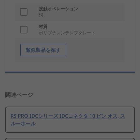
接触オペレーション
銅
材質
ポリブチレンテレフタレート
類似製品を探す
関連ページ
RS PRO IDCシリーズ IDCコネクタ 10 ピン オス, ス
ルーホール