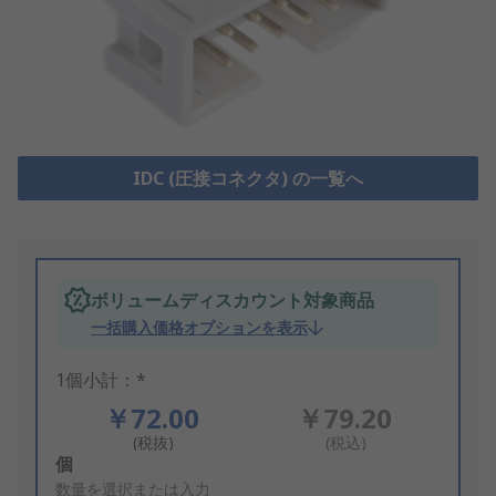
IDC (圧接コネクタ) の一覧へ
ボリュームディスカウント対象商品
一括購入価格オプションを表示
1個小計：*
￥72.00
￥79.20
(税抜)
(税込)
Add
個
to
数量を選択または入力