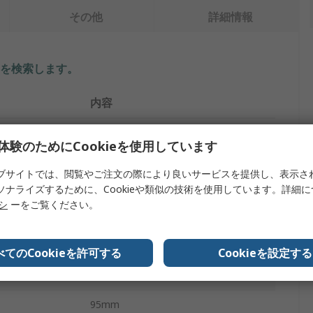
その他
詳細情報
を検索します。
内容
RS PRO
体験のためにCookieを使用しています
プ
衝撃吸収プロテクター
ブサイトでは、閲覧やご注文の際により良いサービスを提供し、表示さ
ソナライズするために、Cookieや類似の技術を使用しています。詳細
Dフェンダー
リシ
ーをご覧ください。
ゴム
3000mm
べてのCookieを許可する
Cookieを設定する
黒
95mm