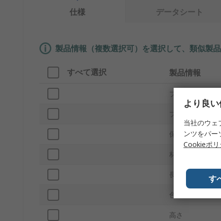
仕様
データシート
製品情報（複数選択可）を選択して、類似製品
すべて選択
製品情報
ブランド
より良い
プロダクトタイ
当社のウェ
ンツをパー
保護形状
Cookieポ
材質
長さ
す
色
高さ