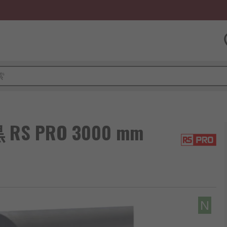
 PRO 3000 mm
N