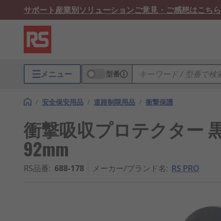
サポート
産業別ソリューション
ご意見・ご感想はこちら
メニュー
型番
/
安全保安用品
/
道路制限用品
/
衝撃保護
衝撃吸収プロテクター 黒 RS
92mm
RS品番
:
688-178
メーカー/ブランド名
:
RS PRO