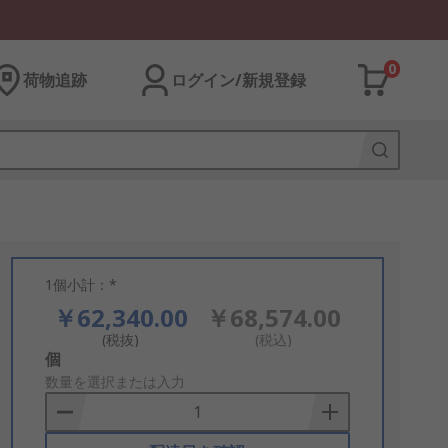
0
荷物追跡
ログイン/新規登録
1個小計：*
￥62,340.00
￥68,574.00
(税抜)
(税込)
Add
個
to
数量を選択または入力
Basket