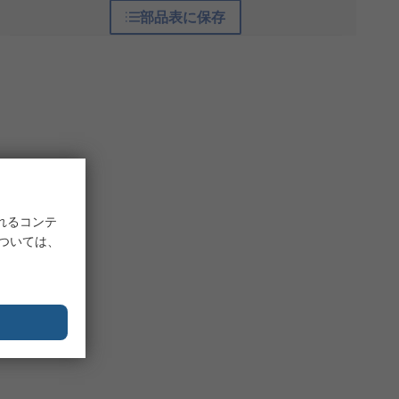
部品表に保存
れるコンテ
については、