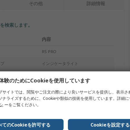
その他
詳細情報
を検索します。
内容
RS PRO
イプ
インジケータライト
28V
体験のためにCookieを使用しています
インジケータランプ
ブサイトでは、閲覧やご注文の際により良いサービスを提供し、表示さ
ソナライズするために、Cookieや類似の技術を使用しています。詳細
40mA
リシ
ーをご覧ください。
5.84mm
16.1mm
べてのCookieを許可する
Cookieを設定する