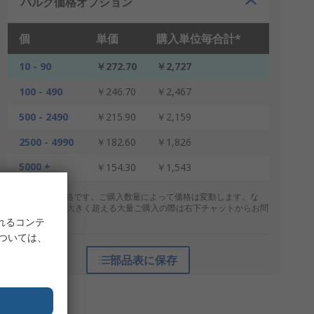
バルク価格オプション
個
単価
購入単位毎合計*
10 - 90
￥272.70
￥2,727
100 - 490
￥246.70
￥2,467
500 - 2490
￥215.90
￥2,159
2500 - 4990
￥182.60
￥1,826
5000 +
￥154.30
￥1,543
* 表示は参考価格です。ご購入数量によって価格は変動します。な
お、上記数量を大きく超える大量ご購入の際は右下チャットからお問
合せください。
れるコンテ
については、
部品表に保存