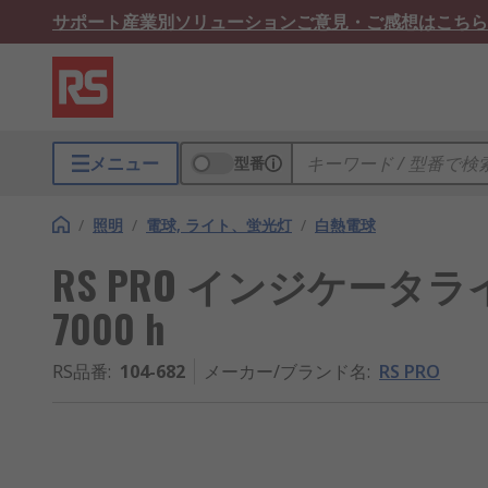
サポート
産業別ソリューション
ご意見・ご感想はこちら
メニュー
型番
/
照明
/
電球, ライト、蛍光灯
/
白熱電球
RS PRO インジケータライ
7000 h
RS品番
:
104-682
メーカー/ブランド名
:
RS PRO