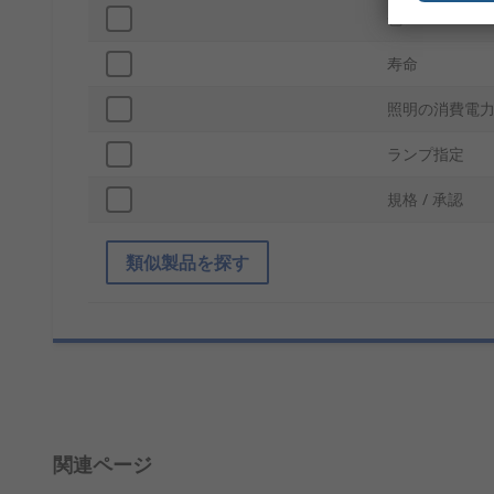
色
寿命
照明の消費電
ランプ指定
規格 / 承認
類似製品を探す
関連ページ