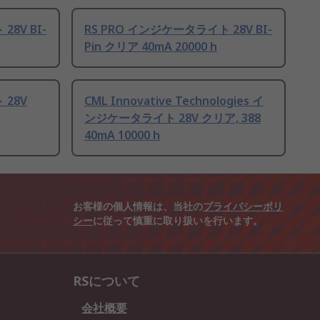
8V BI-
RS PRO インジケータライト 28V BI-
Pin クリア 40mA 20000 h
 28V
CML Innovative Technologies イ
ンジケータライト 28V クリア, 388
40mA 10000 h
お客様の個人情報は、当社の
プライバシーポリ
シー
に従って慎重に取り扱いを行います。
RSについて
会社概要