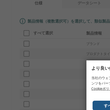
仕様
データシート
製品情報（複数選択可）を選択して、類似製品
すべて選択
製品情報
ブランド
プロダクトタ
電圧
より良い
サブタイプ
当社のウェ
ンツをパー
電流
Cookieポ
直径
長さ
す