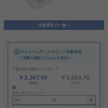
白熱電球 の一覧へ
ボリュームディスカウント対象商品
一括購入価格オプションを表示
1 袋(1袋10個入り) 小計：*
￥2,367.00
￥2,603.70
(税抜)
(税込)
Add
個
to
数量を選択または入力
Basket