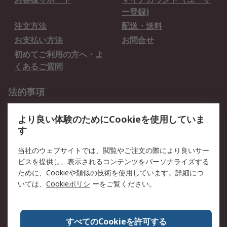
ー登録)
注文方法
配送・送料
お支払い方法
お問合せ
初めてご利用の方へ・よ
くあるご質問
法的事項
プライバシーポリシー
ご利用規約
より良い体験のためにCookieを使用していま
クッキーポリシー
す
RSについて
当社のウェブサイトでは、閲覧やご注文の際により良いサー
ビスを提供し、表示されるコンテンツをパーソナライズする
会社概要
採用情報
ために、Cookieや類似の技術を使用しています。詳細につ
プレスリリース＆お知ら
コーポレートサイト
いては、
Cookieポリシ
ーをご覧ください。
せ
全世界のRS
RSの歴史
すべてのCookieを許可する
ESGへの取り組み（英語）
認証について