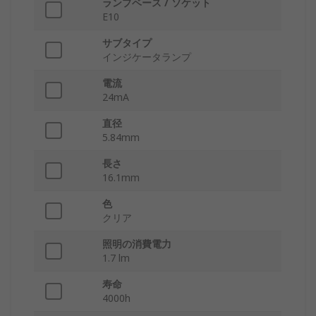
ランプベース / ソケット
E10
サブタイプ
インジケータランプ
電流
24mA
直径
5.84mm
長さ
16.1mm
色
クリア
照明の消費電力
1.7 lm
寿命
4000h