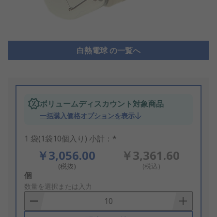
白熱電球 の一覧へ
ボリュームディスカウント対象商品
一括購入価格オプションを表示
1 袋(1袋10個入り) 小計：*
￥3,056.00
￥3,361.60
(税抜)
(税込)
Add
個
to
数量を選択または入力
Basket