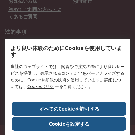
お支払い方法
お問合せ
初めてご利用の方へ・よ
くあるご質問
法的事項
プライバシーポリシー
ご利用規約
より良い体験のためにCookieを使用していま
クッキーポリシー
す
RSについて
当社のウェブサイトでは、閲覧やご注文の際により良いサー
ビスを提供し、表示されるコンテンツをパーソナライズする
会社概要
採用情報
ために、Cookieや類似の技術を使用しています。詳細につ
プレスリリース＆お知ら
コーポレートサイト
いては、
Cookieポリシ
ーをご覧ください。
せ
全世界のRS
RSの歴史
すべてのCookieを許可する
ESGへの取り組み（英語）
認証について
Cookieを設定する
〒240-0005 神奈川県横浜市保土ヶ谷区神戸町134番地 横浜ビジネスパーク ウ