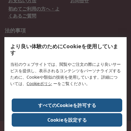
お支払い方法
お問合せ
初めてご利用の方へ・よ
くあるご質問
法的事項
プライバシーポリシー
ご利用規約
より良い体験のためにCookieを使用していま
クッキーポリシー
す
RSについて
当社のウェブサイトでは、閲覧やご注文の際により良いサー
ビスを提供し、表示されるコンテンツをパーソナライズする
会社概要
採用情報
ために、Cookieや類似の技術を使用しています。詳細につ
プレスリリース＆お知ら
コーポレートサイト
いては、
Cookieポリシ
ーをご覧ください。
せ
全世界のRS
RSの歴史
すべてのCookieを許可する
ESGへの取り組み（英語）
認証について
Cookieを設定する
〒240-0005 神奈川県横浜市保土ヶ谷区神戸町134番地 横浜ビジネスパーク ウ