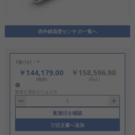
赤外線温度センサ の一覧へ
1個小計：*
￥144,179.00
￥158,596.90
(税抜)
(税込)
Add
個
to
数量を選択または入力
Basket
配達日を確認
注文書へ追加