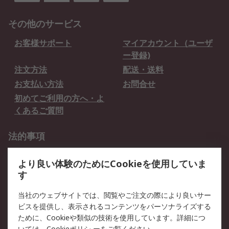
その他のサービス
お客様サポート
マイアカウント（ユーザ
ー登録)
注文方法
配送・送料
お支払い方法
お問合せ
初めてご利用の方へ・よ
くあるご質問
法的事項
プライバシーポリシー
ご利用規約
より良い体験のためにCookieを使用していま
クッキーポリシー
す
RSについて
当社のウェブサイトでは、閲覧やご注文の際により良いサー
ビスを提供し、表示されるコンテンツをパーソナライズする
会社概要
採用情報
ために、Cookieや類似の技術を使用しています。詳細につ
いては、
Cookieポリシ
ーをご覧ください。