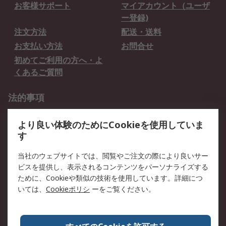
お客様サポート
マイアカウント（ユーザ
ー登録)
注文方法
配送・送料
お支払い方法
お問合せ
初めてご利用の方へ・よ
くあるご質問
法的事項
プライバシーポリシー
ご利用規約
より良い体験のためにCookieを使用していま
クッキーポリシー
す
RSについて
当社のウェブサイトでは、閲覧やご注文の際により良いサー
ビスを提供し、表示されるコンテンツをパーソナライズする
会社概要
採用情報
ために、Cookieや類似の技術を使用しています。詳細につ
プレスリリース＆お知ら
コーポレートサイト
いては、
Cookieポリシ
ーをご覧ください。
せ
全世界のRS
RSの歴史