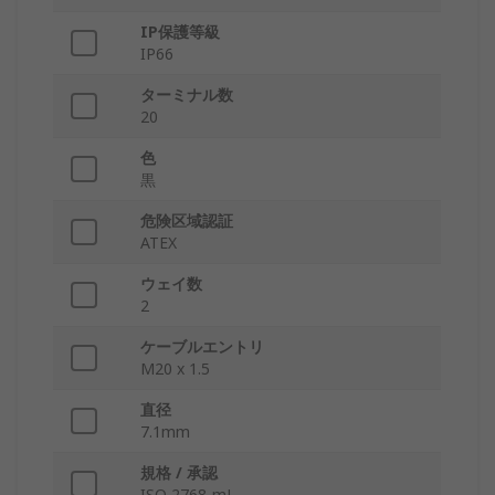
IP保護等級
IP66
ターミナル数
20
色
黒
危険区域認証
ATEX
ウェイ数
2
ケーブルエントリ
M20 x 1.5
直径
7.1mm
規格 / 承認
ISO 2768-mL