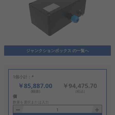
ジャンクションボックス の一覧へ
1個小計：*
￥85,887.00
￥94,475.70
(税抜)
(税込)
Add
個
to
数量を選択または入力
Basket