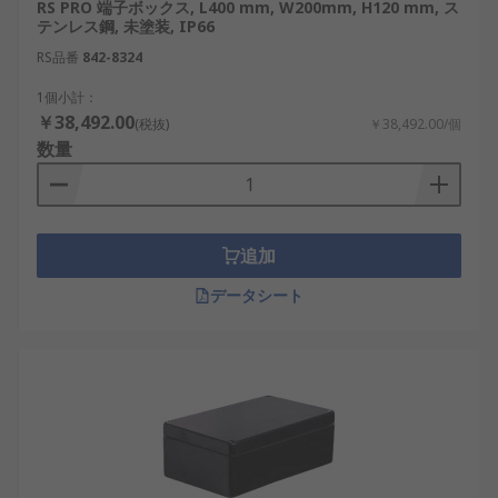
ンサ配線、電源分配などに適しています。
RS PRO 端子ボックス, L400 mm, W200mm, H120 mm, ス
テンレス鋼, 未塗装, IP66
ケーブルグランド付きジャンクションボック
RS品番
842-8324
ス
：ケーブル引込部があらかじめ取り付けら
れており、ケーブルの固定や密閉を行いやす
1個小計：
いタイプです。
￥38,492.00
(税抜)
￥38,492.00/個
数量
透明カバー付きジャンクションボックス
：カ
バーを開けずに内部の端子、表示灯、機器の
状態を確認でき、点検頻度の高い設備で使用
されます。
追加
ジャンクションボックスの選び方
データシート
ジャンクションボックスを選定する際は、収納物、
設置環境、材質、保護性能、配線方法を確認しま
す。
サイズと形状：小型、正方形、長方形、薄
型、深型、大型などから、端子台、コネク
タ、電線の曲げ半径、予備配線を収められる