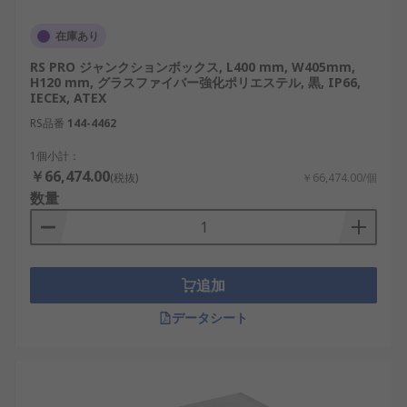
寸法を選びます。
在庫あり
材質：ABS、ポリカーボネート、ポリエステ
RS PRO ジャンクションボックス, L400 mm, W405mm,
ル、スチール、ステンレス、アルミニウムな
H120 mm, グラスファイバー強化ポリエステル, 黒, IP66,
どを比較し、必要な絶縁性、耐食性、耐衝撃
IECEx, ATEX
性、重量に合うものを選びます。
RS品番
144-4462
IP保護等級：IP54、IP65、IP66、IP67、IP68
1個小計：
などから、水や粉じんに対する保護レベルを
￥66,474.00
(税抜)
￥66,474.00/個
確認します。IP65ジャンクションボックス、
数量
IP66ジャンクションボックス、IP67ジャンク
ションボックスは、設置場所の浸水リスクや
洗浄条件に応じて選びます。
ケーブル引込部と内部構成：ノックアウト、
追加
ねじ穴、ケーブルグランド、配管接続、端子
データシート
台付き、DINレール付きなどから、ケーブル
径、引込本数、接続方法に合う仕様を確認し
ます。
取付・購入条件：壁面取付、ポール取付、盤