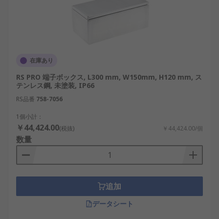
内取付、埋込取付、屋外設置などに対応する
固定方法を確認します。通販では、メーカ
ー、付属品、販売単位、在庫、加工の有無、
価格も比較します。
ジャンクションボックスの
在庫あり
RS PRO 端子ボックス, L300 mm, W150mm, H120 mm, ス
メーカー
テンレス鋼, 未塗装, IP66
RS品番
758-7056
ジャンクションボックスは、電設資材や制御盤部品
1個小計：
を扱う各メーカーやブランドから販売されていま
￥44,424.00
(税抜)
￥44,424.00/個
す。
数量
RS PRO：樹脂製、金属製、防水仕様、透明カ
バー付きなど、配線接続や機器収納に使用す
る各種ジャンクションボックスを扱っていま
追加
す。
Hensel：電気設備向けの接続箱や分電用エン
データシート
クロージャを展開し、屋内外の配線接続や分