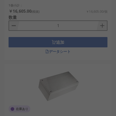
構成によって分類されます。
1個小計：
￥16,605.00
(税抜)
￥16,605.00/個
防水ジャンクションボックス
：カバーのガス
数量
ケットや密閉型のケーブル引込部を備え、水
や粉じんがある場所で配線接続部を保護しま
す。
追加
樹脂製ジャンクションボックス
：ABS、ポリカ
ーボネート、ポリエステルなどを使用した軽
データシート
量なタイプです。電気絶縁性や耐食性が求め
られる設備に適しています。
金属製ジャンクションボックス
：スチール、
ステンレス、アルミニウムなどの筐体を使用
し、耐衝撃性や機械的強度を重視する工場設
備や屋外設備で使われます。
端子台付きジャンクションボックス
：内部に
端子台が組み込まれており、複数の電線を中
在庫あり
継・分岐しやすいタイプです。制御回路、セ