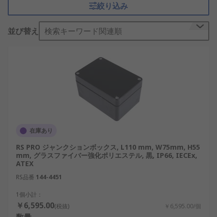
絞り込み
ブルを側面や底面の開口部から引き込み、内部の端
子台やコネクタで接続します。工場設備、制御盤、
並び替え
検索キーワード関連順
建築設備、屋外照明、監視カメラ、通信設備、太陽
光発電設備など、幅広い用途で使用されます。
ジャンクションボックスの仕組み
ジャンクションボックスは、ケーブルの接続部を筐
体とカバーで囲い、外部環境から保護します。ケー
ブル引込口には、
ケーブルグランド
、コネクタ、配
管用アダプタなどを取り付けます。内部では端子
在庫あり
台、圧着端子、コネクタなどを使い、配線を中継・
RS PRO ジャンクションボックス, L110 mm, W75mm, H55
分岐します。防水タイプは、カバー周囲のガスケッ
mm, グラスファイバー強化ポリエステル, 黒, IP66, IECEx,
トや密閉性の高い引込部によって、水や粉じんの侵
ATEX
入を抑える構造です。
RS品番
144-4451
ジャンクションボックスとスイッチボックス
1個小計：
￥6,595.00
の違い
(税抜)
￥6,595.00/個