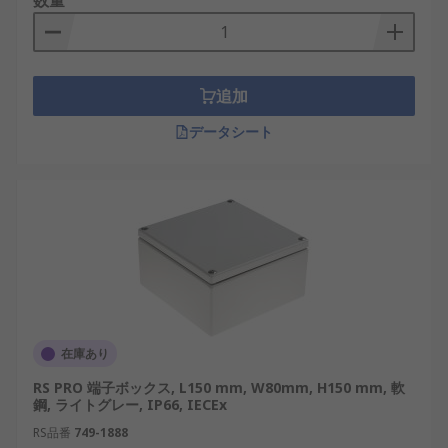
数量
ジャンクションボックスは、電線やケーブルの接
続、分岐、端子処理を内部に収めて保護することを
主な役割とします。通常はカバーを閉じた状態で使
追加
用し、日常的に操作する部品を前面に配置すること
は想定されていません。
データシート
スイッチボックス
は、壁スイッチ、
押しボタン
、コ
ンセント、操作器などを取り付けるためのボックス
です。配線の接続だけでなく、操作部品を固定して
前面に露出させることを前提としています。接続部
を保護する場合はジャンクションボックス、操作機
器を取り付ける場合はスイッチボックスを基準に選
定します。
ジャンクションボックスの
在庫あり
種類
RS PRO 端子ボックス, L150 mm, W80mm, H150 mm, 軟
鋼, ライトグレー, IP66, IECEx
RS品番
749-1888
ジャンクションボックスは、材質、密閉性能、内部