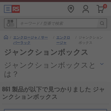
0
型番
/
エンクロージャ / サー
/
エンクロ
/
ジャンクション
バーラック
ージャ
ボックス
ジャンクションボックス
ジャンクションボックスと
は？
ジャンクションボックスは、電線やケーブルの接続
861 製品が以下で見つかりました ジャ
部、分岐部、端子台などを内部に収めて保護する電
ンクションボックス
気配線用のボックスです。接続箱とも呼ばれ、導体
の接続部分をほこり、水分、衝撃、接触から守ると
ともに、配線の整理や点検をしやすくします。ケー