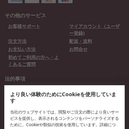
その他のサービス
お客様サポート
マイアカウント（ユーザ
ー登録)
注文方法
配送・送料
お支払い方法
お問合せ
初めてご利用の方へ・よ
くあるご質問
法的事項
プライバシーポリシー
ご利用規約
より良い体験のためにCookieを使用していま
クッキーポリシー
す
RSについて
当社のウェブサイトでは、閲覧やご注文の際により良いサー
ビスを提供し、表示されるコンテンツをパーソナライズする
会社概要
採用情報
ために、Cookieや類似の技術を使用しています。詳細につ