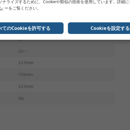
ソナライズするために、Cookieや類似の技術を使用しています。詳細
スタンダード
リシ
ーをご覧ください。
Windows Vista, Windows XP, Windows 7
QWERTY (イタリア)
べてのCookieを許可する
Cookieを設定する
黒
はい
23.5mm
155mm
23.5mm
No