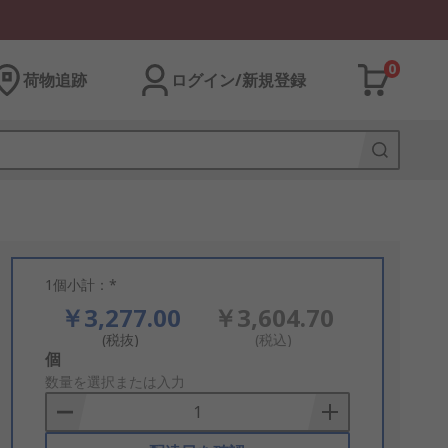
0
荷物追跡
ログイン/新規登録
1個小計：*
￥3,277.00
￥3,604.70
(税抜)
(税込)
Add
個
to
数量を選択または入力
Basket