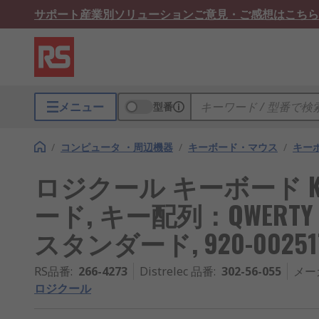
サポート
産業別ソリューション
ご意見・ご感想はこちら
メニュー
型番
/
コンピュータ ・周辺機器
/
キーボード・マウス
/
キー
ロジクール キーボード Keyb
ード, キー配列：QWERTY
スタンダード, 920-00251
RS品番
:
266-4273
Distrelec 品番
:
302-56-055
メー
ロジクール