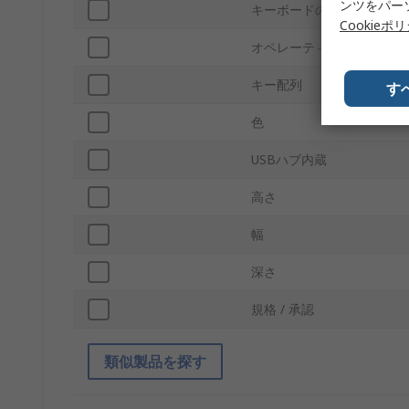
ンツをパー
キーボードのタイプ
Cookieポ
オペレーティングシステム
キー配列
す
色
USBハブ内蔵
高さ
幅
深さ
規格 / 承認
類似製品を探す