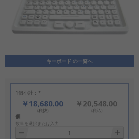
キーボード の一覧へ
1個小計：*
￥18,680.00
￥20,548.00
(税抜)
(税込)
Add
個
to
数量を選択または入力
Basket