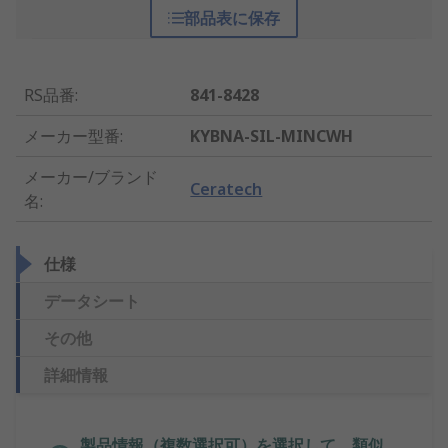
部品表に保存
RS品番
:
841-8428
メーカー型番
:
KYBNA-SIL-MINCWH
メーカー/ブランド
Ceratech
名
:
仕様
データシート
その他
詳細情報
製品情報（複数選択可）を選択して、類似