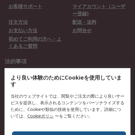
お客様サポート
マイアカウント（ユーザ
ー登録)
注文方法
配送・送料
お支払い方法
お問合せ
初めてご利用の方へ・よ
くあるご質問
法的事項
プライバシーポリシー
ご利用規約
より良い体験のためにCookieを使用していま
クッキーポリシー
す
RSについて
当社のウェブサイトでは、閲覧やご注文の際により良いサー
ビスを提供し、表示されるコンテンツをパーソナライズする
会社概要
採用情報
ために、Cookieや類似の技術を使用しています。詳細につ
プレスリリース＆お知ら
コーポレートサイト
いては、
Cookieポリシ
ーをご覧ください。
せ
全世界のRS
RSの歴史