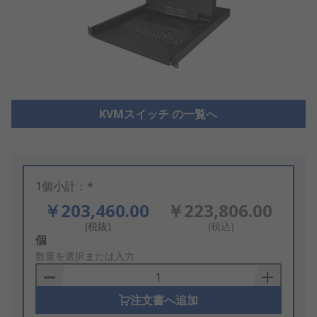
KVMスイッチ の一覧へ
1個小計：*
￥203,460.00
￥223,806.00
(税抜)
(税込)
Add
個
to
数量を選択または入力
Basket
注文書へ追加