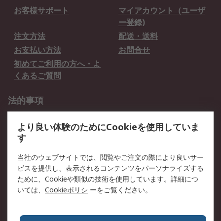
お客様サポート
マイアカウント（ユーザ
ー登録)
注文方法
配送・送料
お支払い方法
お問合せ
初めてご利用の方へ・よ
くあるご質問
法的事項
プライバシーポリシー
ご利用規約
より良い体験のためにCookieを使用していま
クッキーポリシー
す
RSについて
当社のウェブサイトでは、閲覧やご注文の際により良いサー
ビスを提供し、表示されるコンテンツをパーソナライズする
会社概要
採用情報
ために、Cookieや類似の技術を使用しています。詳細につ
プレスリリース＆お知ら
コーポレートサイト
いては、
Cookieポリシ
ーをご覧ください。
せ
全世界のRS
RSの歴史