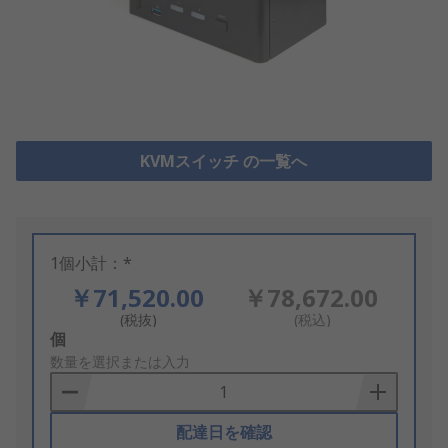
KVMスイッチ の一覧へ
1個小計：*
￥71,520.00
￥78,672.00
(税抜)
(税込)
Add
個
to
数量を選択または入力
Basket
配達日を確認