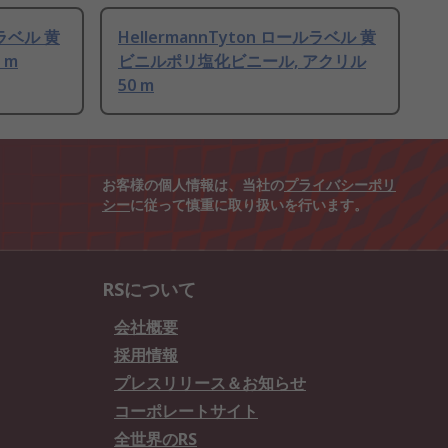
ルラベル 黄
HellermannTyton ロールラベル 黄
 m
ビニルポリ塩化ビニール, アクリル
50 m
お客様の個人情報は、当社の
プライバシーポリ
シー
に従って慎重に取り扱いを行います。
RSについて
会社概要
採用情報
プレスリリース＆お知らせ
コーポレートサイト
全世界のRS