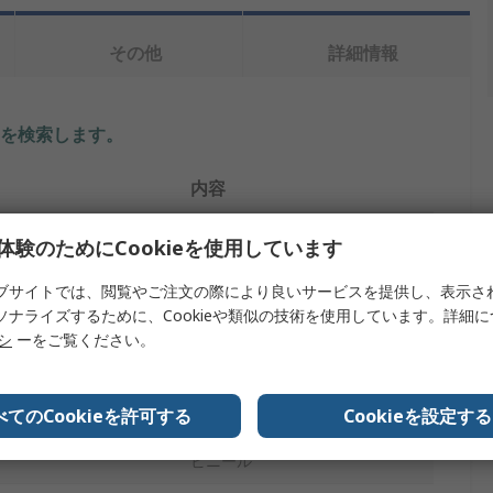
その他
詳細情報
を検索します。
内容
HellermannTyton
体験のためにCookieを使用しています
プ
ロールラベル
ブサイトでは、閲覧やご注文の際により良いサービスを提供し、表示さ
ソナライズするために、Cookieや類似の技術を使用しています。詳細
16.5mm
リシ
ーをご覧ください。
50m
べてのCookieを許可する
Cookieを設定する
黄
ビニール