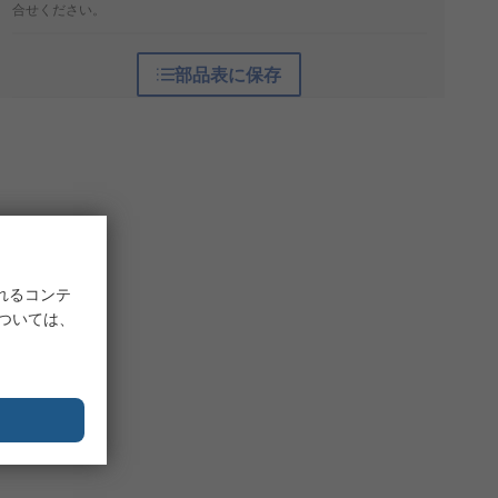
合せください。
部品表に保存
れるコンテ
については、