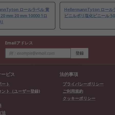
mannTyton ロールラベル 黄
HellermannTyton ロー
0 mm 20 mm 10000 1ロ
ビニルポリ塩化ビニール 50
り
Emailアドレス
登録
サービス
法的事項
ポート
プライバシーポリシー
ウント（ユーザー登録)
ご利用規約
クッキーポリシー
料
方法