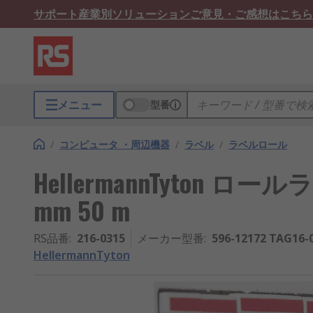
サポート
産業別ソリューション
ご意見・ご感想はこちら
メニュー
型番
/
コンピュータ ・周辺機器
/
ラベル
/
ラベルロール
HellermannTyton ロー
mm 50 m
RS品番
:
216-0315
メーカー型番
:
596-12172 TAG16-0
HellermannTyton