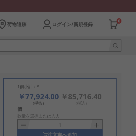
0
荷物追跡
ログイン/新規登録
1個小計：*
￥77,924.00
￥85,716.40
(税抜)
(税込)
Add
個
to
数量を選択または入力
Basket
注文書へ追加