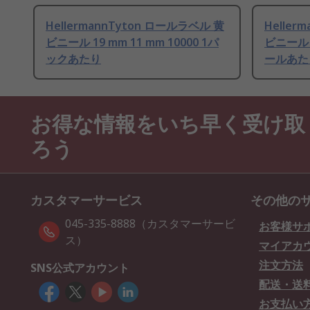
HellermannTyton ロールラベル 黄
Heller
ビニール 19 mm 11 mm 10000 1パ
ビニール 2
ックあたり
ールあた
お得な情報をいち早く受け取
ろう
カスタマーサービス
その他の
045-335-8888（カスタマーサービ
お客様サ
ス）
マイアカ
注文方法
SNS公式アカウント
配送・送
お支払い