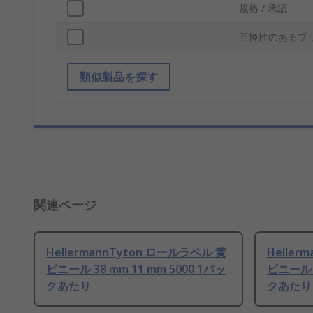
規格 / 承認
互換性のあるプ
類似製品を探す
関連ページ
HellermannTyton ロールラベル 黄
Heller
ビニール 38 mm 11 mm 5000 1パッ
ビニール 2
クあたり
クあたり