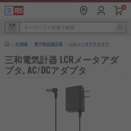
0
型番
/
計測器
/
電子部品測定器
/
LCRメータアクセサリ
三和電気計器 LCRメータアダ
プタ, AC/DCアダプタ