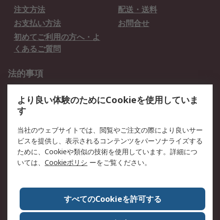
注文方法
配送・送料
お支払い方法
お問合せ
初めてご利用の方へ・よ
くあるご質問
法的事項
プライバシーポリシー
ご利用規約
より良い体験のためにCookieを使用していま
クッキーポリシー
す
RSについて
当社のウェブサイトでは、閲覧やご注文の際により良いサー
ビスを提供し、表示されるコンテンツをパーソナライズする
会社概要
採用情報
ために、Cookieや類似の技術を使用しています。詳細につ
プレスリリース＆お知ら
コーポレートサイト
いては、
Cookieポリシ
ーをご覧ください。
せ
全世界のRS
RSの歴史
すべてのCookieを許可する
ESGへの取り組み（英語）
認証について