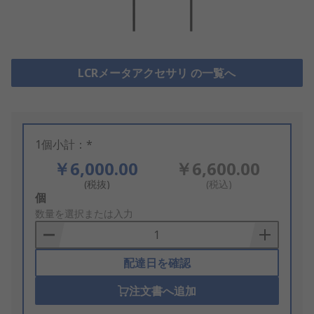
LCRメータアクセサリ の一覧へ
1個小計：*
￥6,000.00
￥6,600.00
(税抜)
(税込)
Add
個
to
数量を選択または入力
Basket
配達日を確認
注文書へ追加