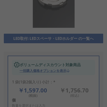
LED取付: LEDスペーサ・LEDホルダー の一覧へ
ボリュームディスカウント対象商品
一括購入価格オプションを表示
1 袋(1袋2個入り) 小計：*
￥1,597.00
￥1,756.70
(税抜)
(税込)
Add
個
to
数量を選択または入力