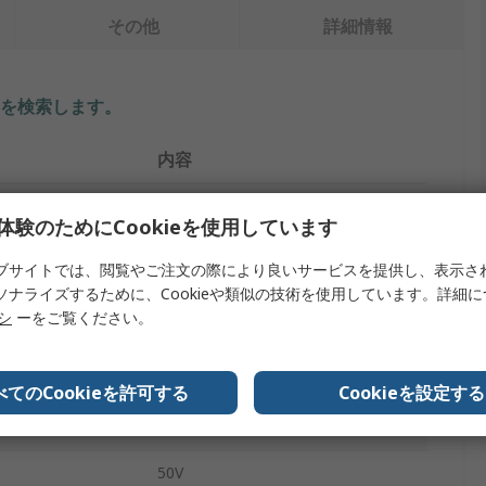
その他
詳細情報
を検索します。
内容
Ledil
体験のためにCookieを使用しています
イプ
LEDアレーマウント
ブサイトでは、閲覧やご注文の際により良いサービスを提供し、表示さ
ソナライズするために、Cookieや類似の技術を使用しています。詳細
44mm
リシ
ーをご覧ください。
LEDホルダ
1
べてのCookieを許可する
Cookieを設定する
2
50V