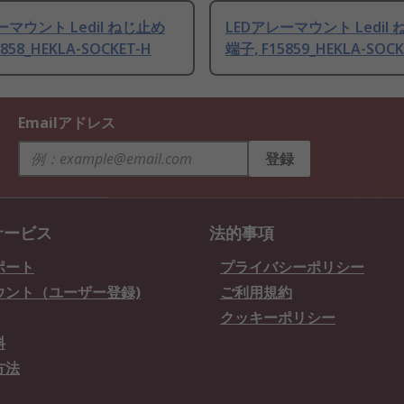
ーマウント Ledil ねじ止め
LEDアレーマウント Ledil
858_HEKLA-SOCKET-H
端子, F15859_HEKLA-SOCK
Emailアドレス
登録
サービス
法的事項
ポート
プライバシーポリシー
ウント（ユーザー登録)
ご利用規約
クッキーポリシー
料
方法