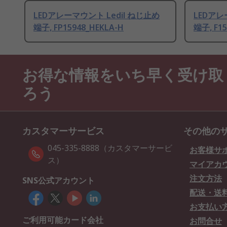
LEDアレーマウント Ledil ねじ止め
LEDアレ
端子, FP15948_HEKLA-H
端子, F15
お得な情報をいち早く受け取
ろう
カスタマーサービス
その他の
045-335-8888（カスタマーサービ
お客様サ
ス）
マイアカ
注文方法
SNS公式アカウント
配送・送
お支払い
ご利用可能カード会社
お問合せ