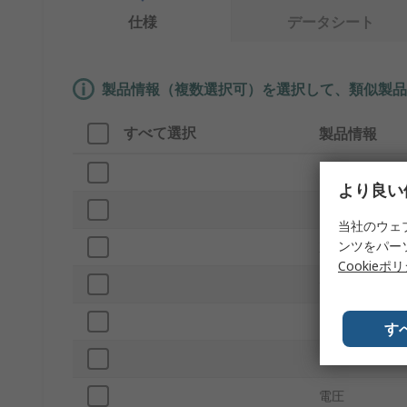
仕様
データシート
製品情報（複数選択可）を選択して、類似製品
すべて選択
製品情報
ブランド
より良い
プロダクトタ
当社のウェ
ンツをパー
直径
Cookieポ
サブタイプ
LED数
す
脚数
電圧