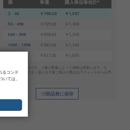
個
単価
購入単位毎合計*
2 - 48
￥798.50
￥1,597
50 - 498
￥729.00
￥1,458
500 - 998
￥658.00
￥1,316
1000 - 1998
￥583.00
￥1,166
2000 +
￥517.50
￥1,035
* 表示は参考価格です。ご購入数量によって価格は変動します。な
れるコンテ
お、上記数量を大きく超える大量ご購入の際は右下チャットからお問
合せください。
については、
部品表に保存