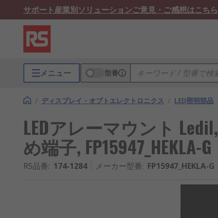
サポート
産業別ソリューション
ご意見・ご感想はこちら
メニュー
型番
/
ディスプレイ・オプトエレクトロニクス
/
LED照明部品
LEDアレーマウント Ledil
め端子, FP15947_HEKLA-G
RS品番
:
174-1284
メーカー型番
:
FP15947_HEKLA-G