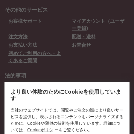
その他のサービス
お客様サポート
マイアカウント（ユーザ
ー登録)
注文方法
配送・送料
お支払い方法
お問合せ
初めてご利用の方へ・よ
くあるご質問
法的事項
プライバシーポリシー
ご利用規約
より良い体験のためにCookieを使用していま
クッキーポリシー
す
RSについて
当社のウェブサイトでは、閲覧やご注文の際により良いサー
ビスを提供し、表示されるコンテンツをパーソナライズする
会社概要
採用情報
ために、Cookieや類似の技術を使用しています。詳細につ
プレスリリース＆お知ら
コーポレートサイト
いては、
Cookieポリシ
ーをご覧ください。