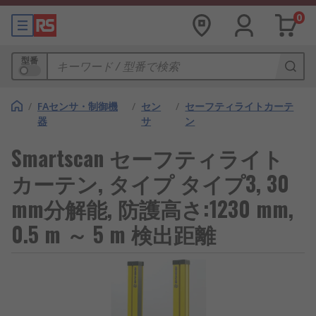
0
型番
/
FAセンサ・制御機
/
セン
/
セーフティライトカーテ
器
サ
ン
Smartscan セーフティライト
カーテン, タイプ タイプ3, 30
mm分解能, 防護高さ:1230 mm,
0.5 m ～ 5 m 検出距離