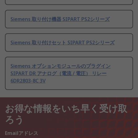
Siemens 取り付け機器 SIPART PS2シリーズ
Siemens 取り付けセット SIPART PS2シリーズ
Siemens オプションモジュールのプラグイン
SIPART DR アナログ（電流 / 電圧） リレー
6DR2803-8C 3V
お得な情報をいち早く受け取
ろう
Emailアドレス