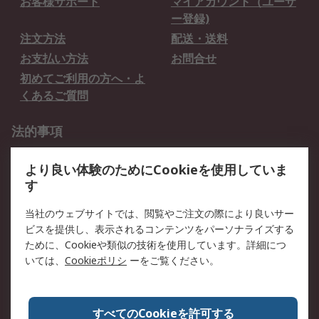
お客様サポート
マイアカウント（ユーザ
ー登録)
注文方法
配送・送料
お支払い方法
お問合せ
初めてご利用の方へ・よ
くあるご質問
法的事項
プライバシーポリシー
ご利用規約
より良い体験のためにCookieを使用していま
クッキーポリシー
す
RSについて
当社のウェブサイトでは、閲覧やご注文の際により良いサー
ビスを提供し、表示されるコンテンツをパーソナライズする
会社概要
採用情報
ために、Cookieや類似の技術を使用しています。詳細につ
プレスリリース＆お知ら
コーポレートサイト
いては、
Cookieポリシ
ーをご覧ください。
せ
全世界のRS
RSの歴史
すべてのCookieを許可する
ESGへの取り組み（英語）
認証について