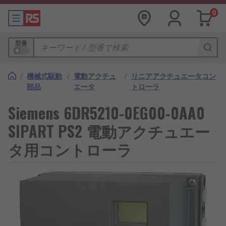
0
型番
/
機械式駆動
/
電動アクチュ
/
リニアアクチュエータコン
部品
エータ
トローラ
Siemens 6DR5210-0EG00-0AA0
SIPART PS2 電動アクチュエー
タ用コントローラ