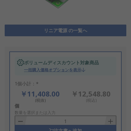
リニア電源 の一覧へ
ボリュームディスカウント対象商品
一括購入価格オプションを表示
1個小計：*
￥11,408.00
￥12,548.80
(税抜)
(税込)
Add
個
to
数量を選択または入力
Basket
注文書へ追加