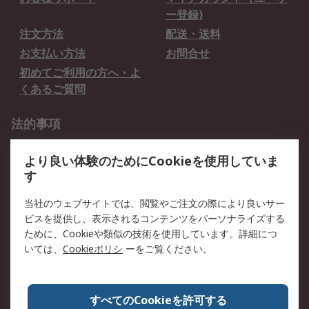
ー登録)
注文方法
配送・送料
お支払い方法
お問合せ
初めてご利用の方へ・よ
くあるご質問
法的事項
プライバシーポリシー
ご利用規約
より良い体験のためにCookieを使用していま
クッキーポリシー
す
RSについて
当社のウェブサイトでは、閲覧やご注文の際により良いサー
ビスを提供し、表示されるコンテンツをパーソナライズする
会社概要
採用情報
ために、Cookieや類似の技術を使用しています。詳細につ
プレスリリース＆お知ら
コーポレートサイト
いては、
Cookieポリシ
ーをご覧ください。
せ
全世界のRS
RSの歴史
すべてのCookieを許可する
ESGへの取り組み（英語）
認証について