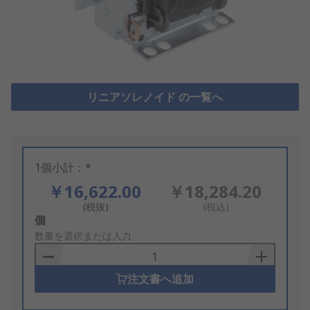
リニアソレノイド の一覧へ
1個小計：*
￥16,622.00
￥18,284.20
(税抜)
(税込)
Add
個
to
数量を選択または入力
Basket
注文書へ追加