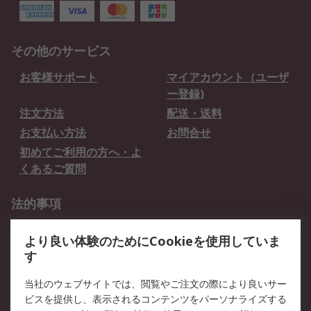
その他のサービス
お客様サポート
マイアカウント（ユーザ
ー登録)
注文方法
配送・送料
お支払い方法
お問合せ
初めてご利用の方へ・よ
くあるご質問
法的事項
プライバシーポリシー
ご利用規約
より良い体験のためにCookieを使用していま
クッキーポリシー
す
RSについて
当社のウェブサイトでは、閲覧やご注文の際により良いサー
ビスを提供し、表示されるコンテンツをパーソナライズする
会社概要
採用情報