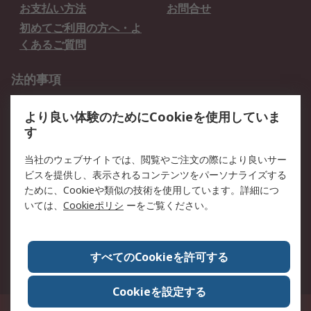
お支払い方法
お問合せ
初めてご利用の方へ・よ
くあるご質問
法的事項
プライバシーポリシー
ご利用規約
より良い体験のためにCookieを使用していま
クッキーポリシー
す
RSについて
当社のウェブサイトでは、閲覧やご注文の際により良いサー
ビスを提供し、表示されるコンテンツをパーソナライズする
会社概要
採用情報
ために、Cookieや類似の技術を使用しています。詳細につ
プレスリリース＆お知ら
コーポレートサイト
いては、
Cookieポリシ
ーをご覧ください。
せ
全世界のRS
RSの歴史
すべてのCookieを許可する
ESGへの取り組み（英語）
認証について
Cookieを設定する
〒240-0005 神奈川県横浜市保土ヶ谷区神戸町134番地 横浜ビジネスパーク ウ