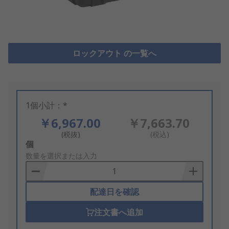
ロックアウト の一覧へ
1個小計：*
￥6,967.00
￥7,663.70
(税抜)
(税込)
Add
個
to
数量を選択または入力
Basket
配達日を確認
注文書へ追加