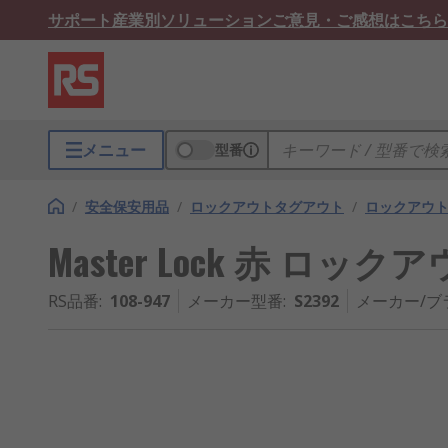
サポート
産業別ソリューション
ご意見・ご感想はこちら
メニュー
型番
/
安全保安用品
/
ロックアウトタグアウト
/
ロックアウ
Master Lock 赤 ロック
RS品番
:
108-947
メーカー型番
:
S2392
メーカー/ブ