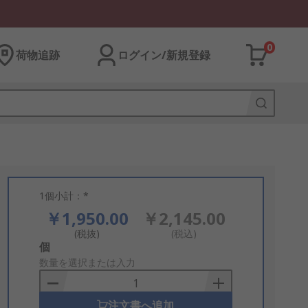
0
荷物追跡
ログイン/新規登録
1個小計：*
￥1,950.00
￥2,145.00
(税抜)
(税込)
Add
個
to
数量を選択または入力
Basket
注文書へ追加