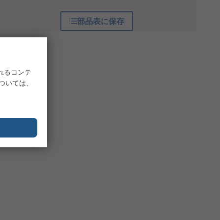
部品表に保存
れるコンテ
については、