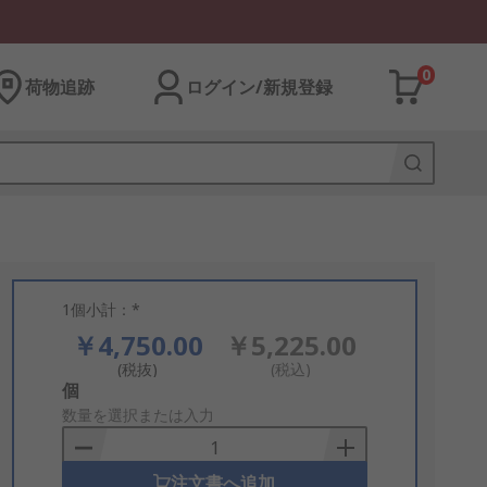
0
荷物追跡
ログイン/新規登録
1個小計：*
￥4,750.00
￥5,225.00
(税抜)
(税込)
Add
個
to
数量を選択または入力
Basket
注文書へ追加