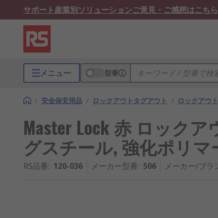
サポート
産業別ソリューション
ご意見・ご感想はこちら
メニュー
型番
/
安全保安用品
/
ロックアウトタグアウト
/
ロックアウ
Master Lock 赤 ロ
グスチール, 強化ポリマ
RS品番
:
120-036
メーカー型番
:
506
メーカー/ブラ