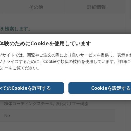
その他
詳細情報
を検索します。
体験のためにCookieを使用しています
内容
ブサイトでは、閲覧やご注文の際により良いサービスを提供し、表示さ
Master Lock
ソナライズするために、Cookieや類似の技術を使用しています。詳細
ロックアウト
リシ
ーをご覧ください。
サーキットブレーカのロックアウト
べてのCookieを許可する
Cookieを設定する
赤
粉体コーティングスチール, 強化ポリマー樹脂
No