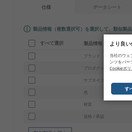
仕様
データシート
製品情報（複数選択可）を選択して、類似製品
すべて選択
より良い
製品情報
当社のウェ
ブランド
ンツをパー
プロダクトタイプ
Cookieポ
サブタイプ
す
色
材質
規格 / 承認