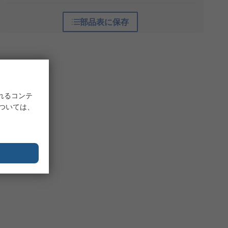
部品表に保存
れるコンテ
については、