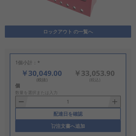
ロックアウト の一覧へ
1個小計：*
￥30,049.00
￥33,053.90
(税抜)
(税込)
Add
個
to
数量を選択または入力
Basket
配達日を確認
注文書へ追加