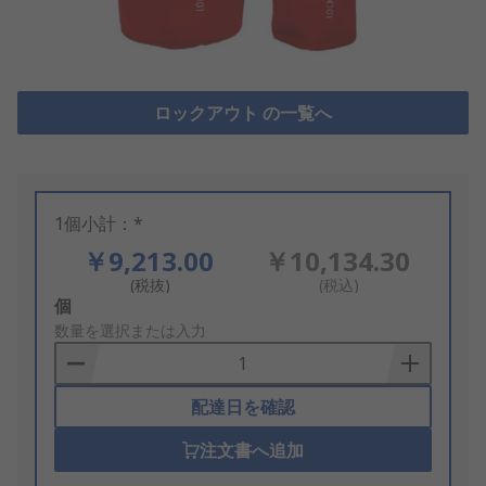
ロックアウト の一覧へ
1個小計：*
￥9,213.00
￥10,134.30
(税抜)
(税込)
Add
個
to
数量を選択または入力
Basket
配達日を確認
注文書へ追加