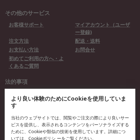
その他のサービス
お客様サポート
マイアカウント（ユーザ
ー登録)
注文方法
配送・送料
お支払い方法
お問合せ
初めてご利用の方へ・よ
くあるご質問
法的事項
プライバシーポリシー
ご利用規約
より良い体験のためにCookieを使用していま
クッキーポリシー
す
RSについて
当社のウェブサイトでは、閲覧やご注文の際により良いサー
ビスを提供し、表示されるコンテンツをパーソナライズする
会社概要
採用情報
ために、Cookieや類似の技術を使用しています。詳細につ
プレスリリース＆お知ら
コーポレートサイト
いては、
Cookieポリシ
ーをご覧ください。