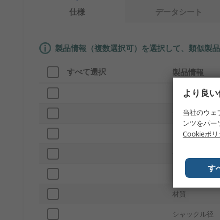
仕様
データシート
製品情報（複数選択可）を選択して、類似製品
すべて選択
製品情報
より良い
ブランド
当社のウェ
サブタイプ
ンツをパー
プロダクトタ
Cookieポ
色
す
ロックの数
材質
シャックル径