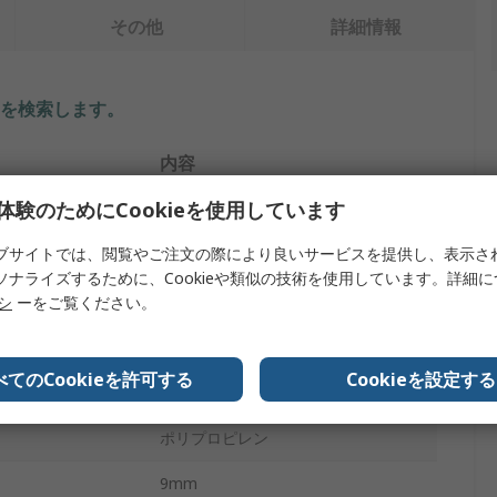
その他
詳細情報
を検索します。
内容
体験のためにCookieを使用しています
ABUS
ブサイトでは、閲覧やご注文の際により良いサービスを提供し、表示さ
プラグロックアウト
ソナライズするために、Cookieや類似の技術を使用しています。詳細
イプ
ロックアウト
リシ
ーをご覧ください。
赤
べてのCookieを許可する
Cookieを設定する
4
ポリプロピレン
9mm