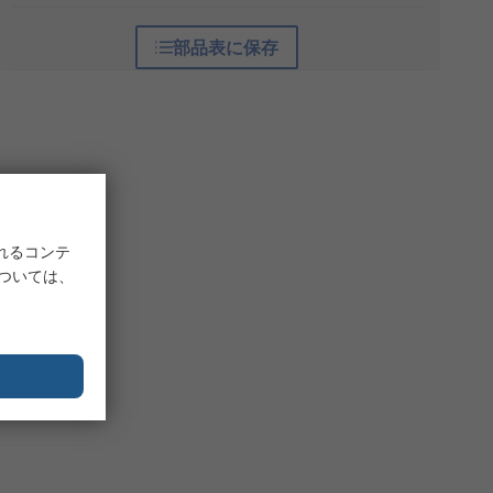
部品表に保存
れるコンテ
については、