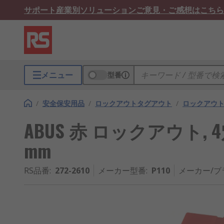
サポート
産業別ソリューション
ご意見・ご感想はこちら
メニュー
型番
/
安全保安用品
/
ロックアウトタグアウト
/
ロックアウ
ABUS 赤 ロックアウト, 
mm
RS品番
:
272-2610
メーカー型番
:
P110
メーカー/ブ