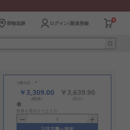
0
荷物追跡
ログイン/新規登録
1個小計：*
￥3,309.00
￥3,639.90
(税抜)
(税込)
Add
個
to
数量を選択または入力
Basket
注文書へ追加