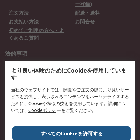
ー登録)
注文方法
配送・送料
お支払い方法
お問合せ
初めてご利用の方へ・よ
くあるご質問
法的事項
プライバシーポリシー
ご利用規約
より良い体験のためにCookieを使用していま
クッキーポリシー
す
RSについて
当社のウェブサイトでは、閲覧やご注文の際により良いサー
ビスを提供し、表示されるコンテンツをパーソナライズする
会社概要
採用情報
ために、Cookieや類似の技術を使用しています。詳細につ
プレスリリース＆お知ら
コーポレートサイト
いては、
Cookieポリシ
ーをご覧ください。
せ
全世界のRS
RSの歴史
すべてのCookieを許可する
ESGへの取り組み（英語）
認証について