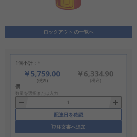
ロックアウト の一覧へ
1個小計：*
￥5,759.00
￥6,334.90
(税抜)
(税込)
Add
個
to
数量を選択または入力
Basket
配達日を確認
注文書へ追加