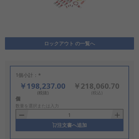
ロックアウト の一覧へ
1個小計：*
￥198,237.00
￥218,060.70
(税抜)
(税込)
Add
個
to
数量を選択または入力
Basket
注文書へ追加