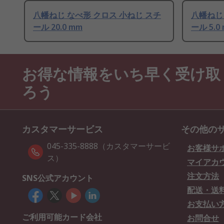
八幡ねじ なべ形 クロス 小ねじ スチ
八幡ねじ
ール 20.0 mm
ール 5.0
お得な情報をいち早く受け取
ろう
カスタマーサービス
その他の
045-335-8888（カスタマーサービ
お客様サ
ス）
マイアカ
注文方法
SNS公式アカウント
配送・送
お支払い
ご利用可能カード会社
お問合せ