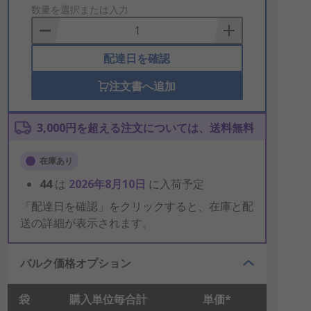
to
数量を選択または入力
Basket
配達日を確認
注文書へ追加
3,000円を超える注文については、送料無料
在庫あり
44
は
2026年8月10日
に入荷予定
「配達日を確認」をクリックすると、在庫と配
送の詳細が表示されます。
バルク価格オプション
袋
購入単位毎合計
単価*