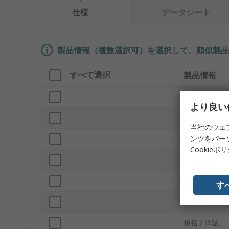
仕様
データシート
製品情報（複数選択可）を選択して、類似製品
すべて選択
製品情報
ブランド
より良い
プロダクトタ
当社のウェ
ンツをパー
頭部形状
Cookieポ
ねじ
ドライブタイ
す
材質
規格 / 承認