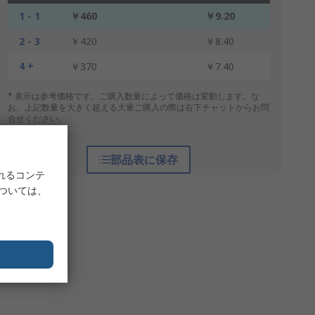
1 - 1
￥460
￥9.20
2 - 3
￥420
￥8.40
4 +
￥370
￥7.40
* 表示は参考価格です。ご購入数量によって価格は変動します。な
お、上記数量を大きく超える大量ご購入の際は右下チャットからお問
合せください。
部品表に保存
れるコンテ
については、