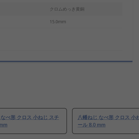
クロムめっき黄銅
15.0mm
 なべ形 クロス 小ねじ スチ
八幡ねじ なべ形 クロス 小
 mm
ール 8.0 mm