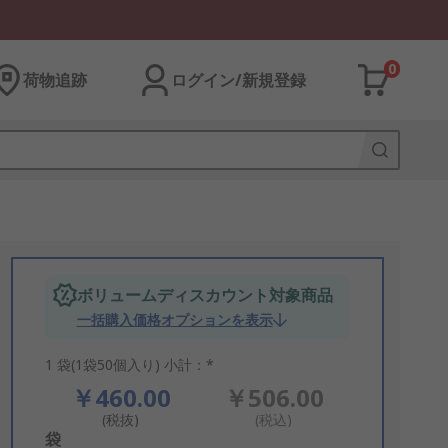
0
荷物追跡
ログイン/新規登録
ボリュームディスカウント対象商品
一括購入価格オプションを表示
1 袋(1袋50個入り) 小計：*
￥460.00
￥506.00
(税抜)
(税込)
Add
袋