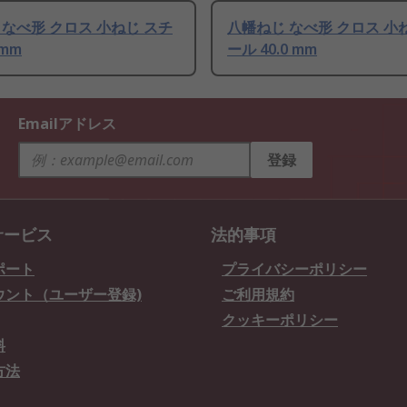
 なべ形 クロス 小ねじ スチ
八幡ねじ なべ形 クロス 小
 mm
ール 40.0 mm
Emailアドレス
登録
サービス
法的事項
ポート
プライバシーポリシー
ウント（ユーザー登録)
ご利用規約
クッキーポリシー
料
方法