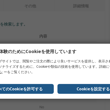
その他
詳細情報
を検索します。
内容
八幡ねじ
体験のためにCookieを使用しています
イプ
小ねじ
ブサイトでは、閲覧やご注文の際により良いサービスを提供し、表示さ
ソナライズするために、Cookieや類似の技術を使用しています。詳細
なべ形
リシ
ーをご覧ください。
M4
プ
クロス
べてのCookieを許可する
Cookieを設定する
スチール
No