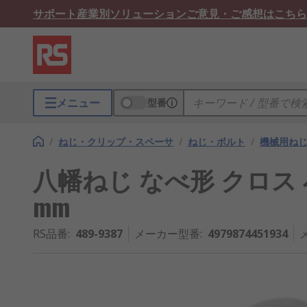
サポート
産業別ソリューション
ご意見・ご感想はこちら
メニュー
型番
/
ねじ・クリップ・スペーサ
/
ねじ・ボルト
/
機械用ね
八幡ねじ なべ形 クロス 小
mm
RS品番
:
489-9387
メーカー型番
:
4979874451934